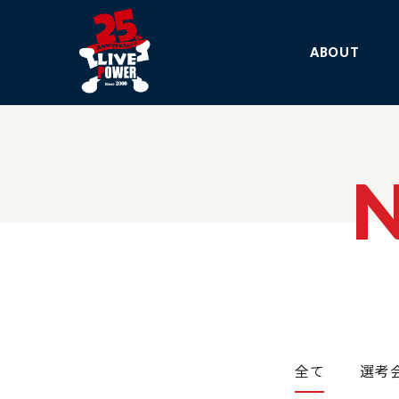
ABOUT
全て
選考